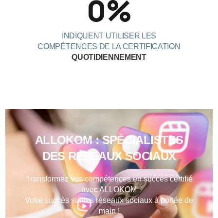
0
%
INDIQUENT UTILISER LES
COMPÉTENCES DE LA CERTIFICATION
QUOTIDIENNEMENT
ALLOKOM : SPÉCIALISTES
DES RÉSEAUX SOCIAUX
Transformez vos compétences en succès certifié
avec ALLOKOM
Votre succès sur les réseaux sociaux à portée de
main !